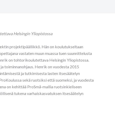
utettava Helsingin Yliopistossa
jektin projektipäällikkö. Hän on koulutukseltaan
opettajana vastaten muun muassa tuen suunnittelusta
nrik on tohtorikoulutettava Helsingin Yliopistossa.
 ja toiminnanohjaus. Henrik on vuodesta 2015
ntämisestä ja tutkimisesta lasten itsesäätelyn
ProKoulussa sekä ruotsiksi että suomeksi, ja vuodesta
eena on kehittää ProSmå-mallia ruotsinkieliseen
löllisenä tukena varhaiskasvatuksen itsesäätelyn