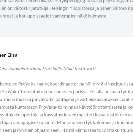
llut kasvatustieteen lisäksi erityispedagogiikkaa ja psykologiaa. 
Hän on väitöskirjatutkija Helsingin Yliopistossa ja hänen väitöskir
uhteet ja koulupoissaolot vanhempien näkökulmasta.
en Elisa
aka-hankekoordinaattori
Niilo Mäki Instituutti
skentelee ProVaka-hankekoordinaattorina Niilo Mäki Instituutissa,
ProVaka-toimintakokonaisuuksien parissa. Elisalla on laaja työ
ta, muun muassa päiväkodin johtajana ja varhaiskasvatuksen päälli
emusta kuntatason ProVaka-toiminnan käyttöönottamisesta ja kehi
svatuksen opettaja ja kasvatustieteen maisteri kasvatustieteen asi
ttajan pedagogiset opinnot. Monipuolinen työkokemus ja koulutus 
iseen ja ryhmien ohjaamiseen. Häntä kiinnostaa toimintakulttuuri