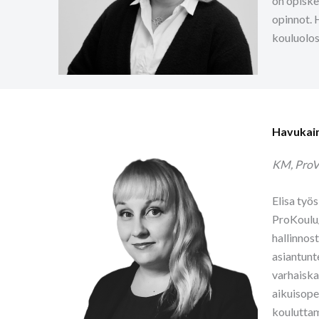
on opiske
opinnot. 
kouluolos
Havukain
KM, ProV
Elisa työ
ProKoulu/
hallinnos
asiantunt
varhaiska
aikuisope
kouluttam