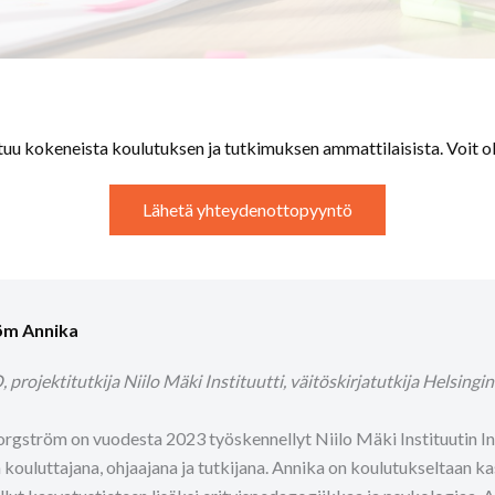
uu kokeneista koulutuksen ja tutkimuksen ammattilaisista. Voit o
Lähetä yhteydenottopyyntö
öm Annika
projektitutkija Niilo Mäki Instituutti, väitöskirjatutkija Helsingin
rgström on vuodesta 2023 työskennellyt Niilo Mäki Instituutin Inlä
kouluttajana, ohjaajana ja tutkijana. Annika on koulutukseltaan kas