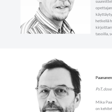
suunnitte
opettajan
käyttäyty
hetkellä 
kirjoitta
tasoilla, 
Paananen
PsT, dose
Mika Paan
on kehite