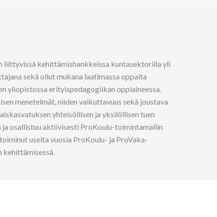
 liittyvissä kehittämishankkeissa kuntasektorilla yli
ttajana sekä ollut mukana laatimassa oppaita
men yliopistossa erityispedagogiikan oppiaineessa.
isen menetelmät, niiden vaikuttavuus sekä joustava
iskasvatuksen yhteisöllisen ja yksilöllisen tuen
a osallistuu aktiivisesti ProKoulu-toimintamallin
toiminut useita vuosia ProKoulu- ja ProVaka-
n kehittämisessä.