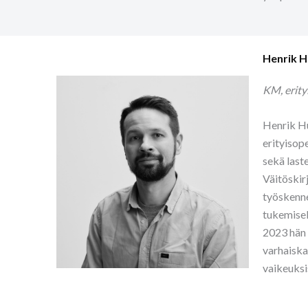
Henrik 
KM, erity
Henrik Hu
erityisop
sekä last
Väitöskir
työskenne
tukemisek
2023 hän 
varhaiska
vaikeuksi