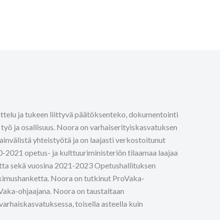
ittelu ja tukeen liittyvä päätöksenteko, dokumentointi
 työ ja osallisuus. Noora on varhaiserityiskasvatuksen
ainvälistä yhteistyötä ja on laajasti verkostoitunut
-2021 opetus- ja kulttuuriministeriön tilaamaa laajaa
ketta sekä vuosina 2021-2023 Opetushallituksen
tkimushanketta. Noora on tutkinut ProVaka-
oVaka-ohjaajana. Noora on taustaltaan
varhaiskasvatuksessa, toisella asteella kuin