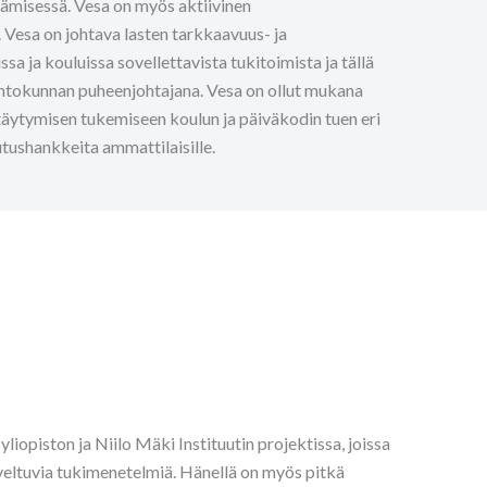
tämisessä. Vesa on myös aktiivinen
 Vesa on johtava lasten tarkkaavuus- ja
a ja kouluissa sovellettavista tukitoimista ja tällä
ohtokunnan puheenjohtajana. Vesa on ollut mukana
äytymisen tukemiseen koulun ja päiväkodin tuen eri
lutushankkeita ammattilaisille.
iopiston ja Niilo Mäki Instituutin projektissa, joissa
oveltuvia tukimenetelmiä. Hänellä on myös pitkä