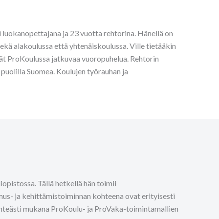
mi luokanopettajana ja 23 vuotta rehtorina. Hänellä on
kä alakoulussa että yhtenäiskoulussa. Ville tietääkin
ät ProKoulussa jatkuvaa vuoropuhelua. Rehtorin
 puolilla Suomea. Koulujen työrauhan ja
opistossa. Tällä hetkellä hän toimii
mus- ja kehittämistoiminnan kohteena ovat erityisesti
inteästi mukana ProKoulu- ja ProVaka-toimintamallien