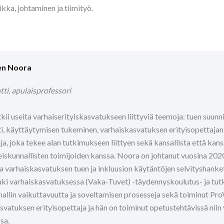
kka, johtaminen ja tiimityö.
en Noora
tti, apulaisprofessori
kii useita varhaiserityiskasvatukseen liittyviä teemoja: tuen suunn
nti, käyttäytymisen tukeminen, varhaiskasvatuksen erityisopettajan
ja, joka tekee alan tutkimukseen liittyen sekä kansallista että kans
iskunnallisten toimijoiden kanssa. Noora on johtanut vuosina 2020
ta varhaiskasvatuksen tuen ja inkluusion käytäntöjen selvityshan
uki varhaiskasvatuksessa (Vaka-Tuvet) -täydennyskoulutus- ja tu
allin vaikuttavuutta ja soveltamisen prosesseja sekä toiminut Pr
svatuksen erityisopettaja ja hän on toiminut opetustehtävissä niin 
sa.