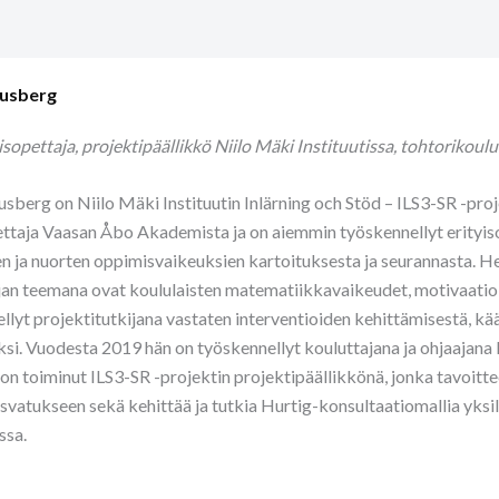
Husberg
isopettaja, projektipäällikkö Niilo Mäki Instituutissa, tohtorikoul
sberg on Niilo Mäki Instituutin Inlärning och Stöd – ILS3-SR -pro
ettaja Vaasan Åbo Akademista ja on aiemmin työskennellyt erityis
en ja nuorten oppimisvaikeuksien kartoituksesta ja seurannasta. He
jan teemana ovat koululaisten matematiikkavaikeudet, motivaatio
llyt projektitutkijana vastaten interventioiden kehittämisestä, kää
si. Vuodesta 2019 hän on työskennellyt kouluttajana ja ohjaajana 
on toiminut ILS3-SR -projektin projektipäällikkönä, jonka tavoitt
svatukseen sekä kehittää ja tutkia Hurtig-konsultaatiomallia yksi
ssa.