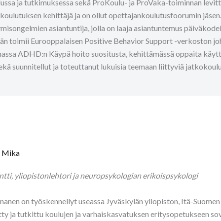
lussa ja tutkimuksessa sekä ProKoulu- ja ProVaka-toiminnan levit
koulutuksen kehittäjä ja on ollut opettajankoulutusfoorumin jäsen.
misongelmien asiantuntija, jolla on laaja asiantuntemus päiväkodeiss
hän toimii Eurooppalaisen Positive Behavior Support -verkoston j
massa ADHD:n Käypä hoito suositusta, kehittämässä oppaita käytt
sekä suunnitellut ja toteuttanut lukuisia teemaan liittyviä jatkokou
 Mika
ntti, yliopistonlehtori ja neuropsykologian erikoispsykologi
anen on työskennellyt useassa Jyväskylän yliopiston, Itä-Suomen yl
tty ja tutkittu koulujen ja varhaiskasvatuksen eritysopetukseen s