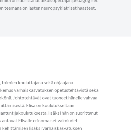
Annika on suorittanut aikuisopettajan pedagogiset
jan teemana on lasten neuropsykiatriset haasteet,
 toimien kouluttajana sekä ohjaajana
kokemus varhaiskasvatuksen opetustehtävistä sekä
kkönä. Johtotehtävät ovat tuoneet hänelle vahvaa
ttämisestä. Elisa on koulutukseltaan
antuntijakoulutuksesta, lisäksi hän on suorittanut
antavat Elisalle erinomaiset valmiudet
n kehittämisen lisäksi varhaiskasvatuksen