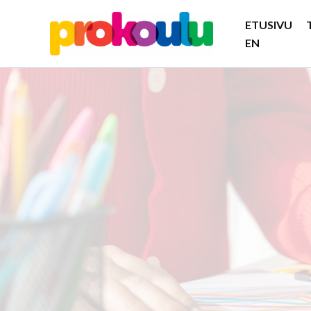
Siirry
ETUSIVU
sisältöön
EN