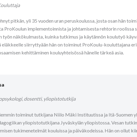
ouluttaja
tehnyt pitkän, yli 35 vuoden uran peruskoulussa, josta osan hän toi
 ProKoulun implementoinnista ja johtamisesta rehtorin roolissa se
 työn näkökulmasta, kuinka tutkimus ja käytännön koulutyö käyv
ä eläkkeelle siirryttyään hän on toiminut ProKoulu-kouluttajana eri
saamisen kehittäminen kouluyhteisössä hänelle tärkeä asia.
sa
opsykologi, dosentti, yliopistotutkija
iemmin toiminut tutkijana Niilo Mäki Instituutissa ja Itä-Suomen yli
dagogiikan yliopistotutkijana Jyväskylän yliopistossa. Vesan tutki
misen tukimenetelmät kouluissa ja päiväkodeissa. Hän on ollut ki