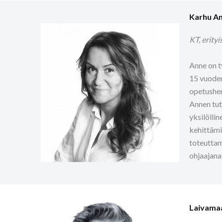
Karhu A
KT, erityi
Anne on t
15 vuoden
opetushen
Annen tut
yksilölli
kehittämi
toteuttam
ohjaajana
Laivamaa