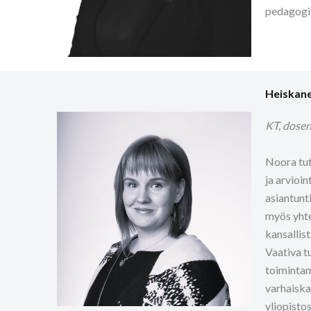
pedagogii
Heiskan
KT, dosen
Noora tut
ja arvioi
asiantunti
myös yhte
kansallis
Vaativa t
toimintam
varhaiska
yliopistos