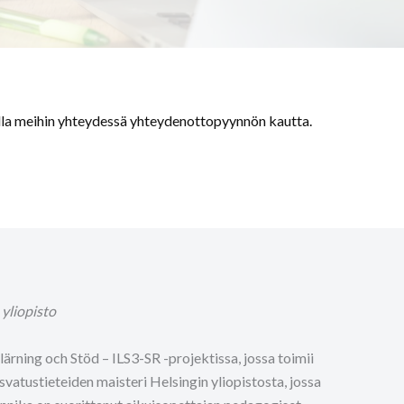
lla meihin yhteydessä yhteydenottopyynnön kautta.
 yliopisto
rning och Stöd – ILS3-SR -projektissa, jossa toimii
vatustieteiden maisteri Helsingin yliopistosta, jossa