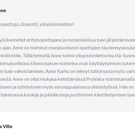
nne
sopettaja, dosentti, yliopistonlehtori
yöskennellyt erityisopettajana ja monenlaisissa tuen järjestämiseen
 ajan. Anne on toiminut monipuolisesti opettajien täydennyskoulu
kilöstölle. Tällä hetkellä Anne toimii yliopistonlehtorina Itä-Suo
kimuksellisina kiinnostuksen kohteina ovat käyttäytymisen tukem
nen tuen vahvistaminen. Anne Karhu on tehnyt tutkimusta myös varha
sestä. Anne on ollut mukana kehittämässä ProVaka-toimintamallia j
iseen ja tutkimiseen myös eurooppalaisessa yhteistyössä. Hän on 
 tukemassa kouluja ja päiväkoteja positiivisen käyttäytymisen tue
 Ville