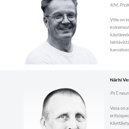
KM, ProK
Ville on 
kokemusta
käytännön
tehtävist
kasvatuso
Närhi Ve
PsT, neur
Vesa on a
erityispe
käyttäyty