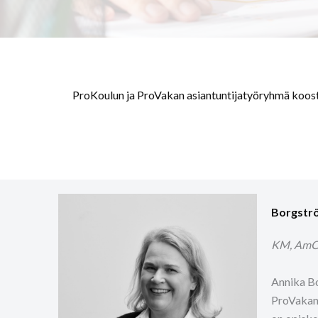
ProKoulun ja ProVakan asiantuntijatyöryhmä koost
Borgstr
KM, AmO, 
Annika Bo
ProVakan 