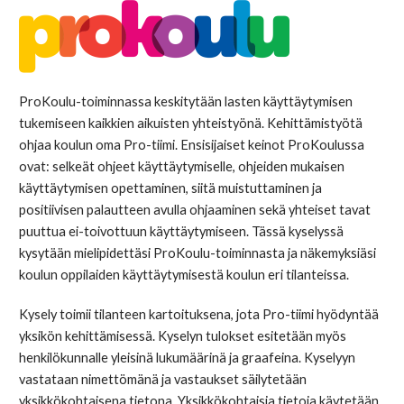
ProKoulu-toiminnassa keskitytään lasten käyttäytymisen
tukemiseen kaikkien aikuisten yhteistyönä. Kehittämistyötä
ohjaa koulun oma Pro-tiimi. Ensisijaiset keinot ProKoulussa
ovat: selkeät ohjeet käyttäytymiselle, ohjeiden mukaisen
käyttäytymisen opettaminen, siitä muistuttaminen ja
positiivisen palautteen avulla ohjaaminen sekä yhteiset tavat
puuttua ei-toivottuun käyttäytymiseen. Tässä kyselyssä
kysytään mielipidettäsi ProKoulu-toiminnasta ja näkemyksiäsi
koulun oppilaiden käyttäytymisestä koulun eri tilanteissa.
Kysely toimii tilanteen kartoituksena, jota Pro-tiimi hyödyntää
yksikön kehittämisessä. Kyselyn tulokset esitetään myös
henkilökunnalle yleisinä lukumäärinä ja graafeina. Kyselyyn
vastataan nimettömänä ja vastaukset säilytetään
yksikkökohtaisena tietona. Yksikkökohtaisia tietoja käytetään