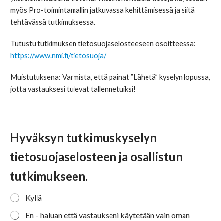
myös Pro-toimintamallin jatkuvassa kehittämisessä ja siitä
tehtävässä tutkimuksessa.
Tutustu tutkimuksen tietosuojaselosteeseen osoitteessa:
https://www.nmi.fi/tietosuoja/
Muistutuksena: Varmista, että painat ”Lähetä” kyselyn lopussa,
jotta vastauksesi tulevat tallennetuiksi!
Hyväksyn tutkimuskyselyn
tietosuojaselosteen ja osallistun
tutkimukseen.
a
Kyllä
c
En – haluan että vastaukseni käytetään vain oman
c