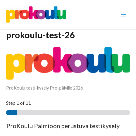
Siirry
sisältöön
prokoulu-test-26
ProKoulu testi-kysely Pro-päiville 2026
Step
1
of 11
ProKoulu Paimioon perustuva testikysely