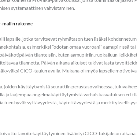
isen systemaattinen vahvistaminen.
-mallin rakenne
li lapsille, jotka tarvitsevat ryhmätason tuen lisäksi kohdennetum
annekohtaisia, esimerkiksi “odotan omaa vuoroani” aamupiirissä tai 
päiväkotipäivän tilanteisiin, kuten aamupiiriin, ruokailuun, leikkihe
teltavaa tilannetta. Päivän aikana aikuiset tukivat lasta tavoitteid
näkyväksi CICO-taulun avulla. Mukana oli myös lapselle motivoiva
, joiden käyttäytymistä seurattiin perustasovaiheessa, tukivaihee
la ja laajempaa ongelmakäyttäytymistä varhaiskasvatuksen eri tilan
sia tuen hyväksyttävyydestä, käytettävyydestä ja merkityksellisyy
 toivottu tavoitekäyttäytyminen lisääntyi CICO-tukijakson aikana