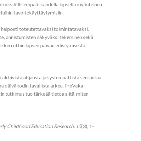
i yksilöllisempää: kahdella lapsella myönteinen
ltuihin tavoitekäyttäytymisiin.
 helposti toteutettavaksi toimintatavaksi.
ute, onnistumisten näkyväksi tekeminen sekä
le kerrottiin lapsen päivän edistymisestä.
 aktiivista ohjausta ja systemaattista seurantaa.
na päiväkodin tavallista arkea. ProVaka-
 tutkimus tuo tärkeää tietoa siitä, miten
arly Childhood Education Research, 15
(3), 1–