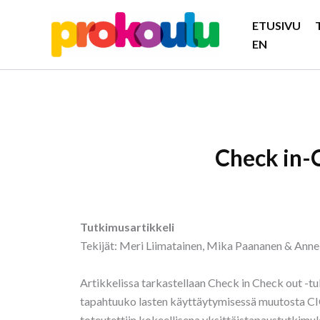
Siirry
ETUSIVU
sisältöön
EN
Check in-
Tutkimusartikkeli
Tekijät: Meri Liimatainen, Mika Paananen & Ann
Artikkelissa tarkastellaan Check in Check out -t
tapahtuuko lasten käyttäytymisessä muutosta CI
toteutettiin kokeellisena yksittäistapaustutkimu