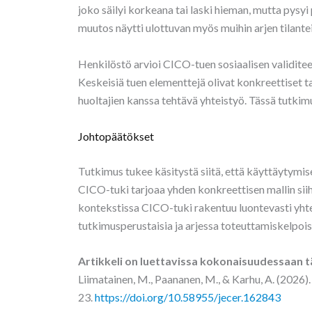
joko säilyi korkeana tai laski hieman, mutta py
muutos näytti ulottuvan myös muihin arjen tilantei
Henkilöstö arvioi CICO-tuen sosiaalisen validitee
Keskeisiä tuen elementtejä olivat konkreettiset 
huoltajien kanssa tehtävä yhteistyö. Tässä tutkimu
Johtopäätökset
Tutkimus tukee käsitystä siitä, että käyttäytymise
CICO-tuki tarjoaa yhden konkreettisen mallin siih
kontekstissa CICO-tuki rakentuu luontevasti yhte
tutkimusperustaisia ja arjessa toteuttamiskelpois
Artikkeli on luettavissa
kokonaisuudessaan
t
Liimatainen, M., Paananen, M., & Karhu, A. (2026)
23.
https://doi.org/10.58955/jecer.162843