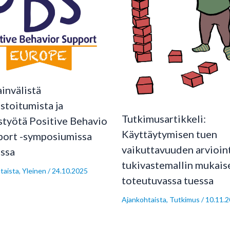
invälistä
stoitumista ja
Tutkimusartikkeli:
styötä Positive Behavio
Käyttäytymisen tuen
port -symposiumissa
vaikuttavuuden arvioin
ssa
tukivastemallin mukais
taista
,
Yleinen
/
24.10.2025
toteutuvassa tuessa
Ajankohtaista
,
Tutkimus
/
10.11.