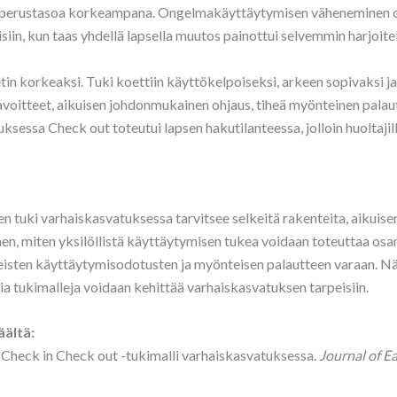
syi perustasoa korkeampana. Ongelmakäyttäytymisen väheneminen ol
siin, kun taas yhdellä lapsella muutos painottui selvemmin harjoite
tin korkeaksi. Tuki koettiin käyttökelpoiseksi, arkeen sopivaksi ja
tavoitteet, aikuisen johdonmukainen ohjaus, tiheä myönteinen pala
ksessa Check out toteutui lapsen hakutilanteessa, jolloin huoltajil
n tuki varhaiskasvatuksessa tarvitsee selkeitä rakenteita, aikuisen
en, miten yksilöllistä käyttäytymisen tukea voidaan toteuttaa osa
isten käyttäytymisodotusten ja myönteisen palautteen varaan. Näin
ia tukimalleja voidaan kehittää varhaiskasvatuksen tarpeisiin.
äältä:
. Check in Check out -tukimalli varhaiskasvatuksessa.
Journal of E