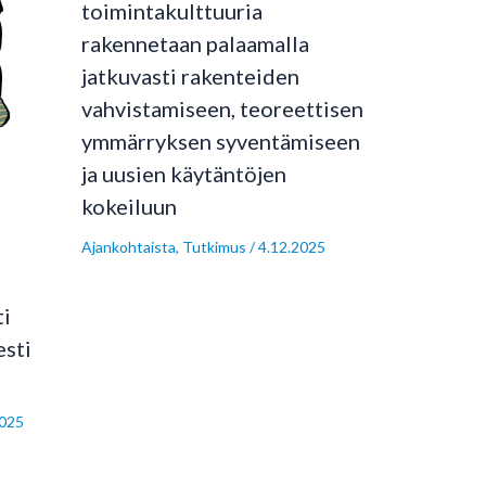
toimintakulttuuria
rakennetaan palaamalla
jatkuvasti rakenteiden
vahvistamiseen, teoreettisen
ymmärryksen syventämiseen
ja uusien käytäntöjen
kokeiluun
Ajankohtaista
,
Tutkimus
/
4.12.2025
ti
esti
2025