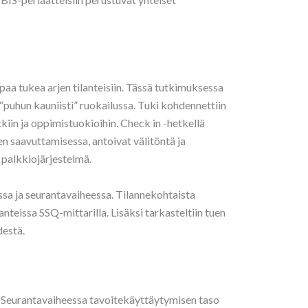
paa tukea arjen tilanteisiin. Tässä tutkimuksessa
“puhun kauniisti” ruokailussa. Tuki kohdennettiin
tkiin ja oppimistuokioihin. Check in -hetkellä
en saavuttamisessa, antoivat välitöntä ja
 palkkiojärjestelmä.
ssa ja seurantavaiheessa. Tilannekohtaista
teissa SSQ-mittarilla. Lisäksi tarkasteltiin tuen
destä.
. Seurantavaiheessa tavoitekäyttäytymisen taso