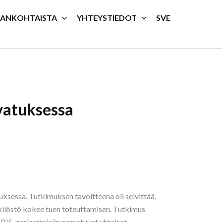
JANKOHTAISTA
YHTEYSTIEDOT
SVE
vatuksessa
ksessa. Tutkimuksen tavoitteena oli selvittää,
ilöstö kokee tuen toteuttamisen. Tutkimus
IS-periaatteisiin perustuvat yhteiset