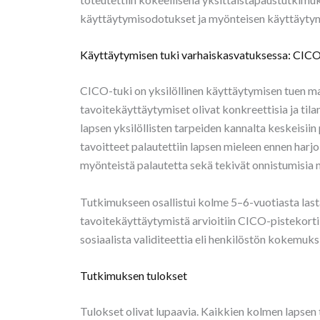
käyttäytymisodotukset ja myönteisen käyttäytym
Käyttäytymisen tuki varhaiskasvatuksessa: CICO
CICO-tuki on yksilöllinen käyttäytymisen tuen mal
tavoitekäyttäytymiset olivat konkreettisia ja til
lapsen yksilöllisten tarpeiden kannalta keskeisiin 
tavoitteet palautettiin lapsen mieleen ennen harjoi
myönteistä palautetta sekä tekivät onnistumisia 
Tutkimukseen osallistui kolme 5–6-vuotiasta lasta
tavoitekäyttäytymistä arvioitiin CICO-pistekortil
sosiaalista validiteettia eli henkilöstön kokemuk
Tutkimuksen tulokset
Tulokset olivat lupaavia. Kaikkien kolmen lapsen