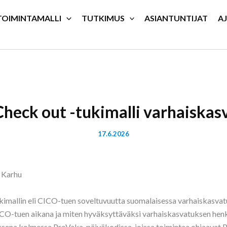
TOIMINTAMALLI
TUTKIMUS
ASIANTUNTIJAT
A
Check out -tukimalli varhaiskas
17.6.2026
e Karhu
ukimallin eli CICO-tuen soveltuvuutta suomalaisessa varhaiskasvatu
CO-tuen aikana ja miten hyväksyttäväksi varhaiskasvatuksen henk
ksena kolmessa ProVaka-päiväkodissa, joissa toimintaa ohjaavat PB