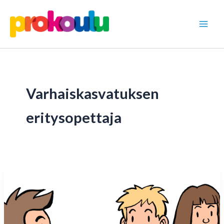
Siirry
sisältöön
Varhaiskasvatuksen
eritysopettaja