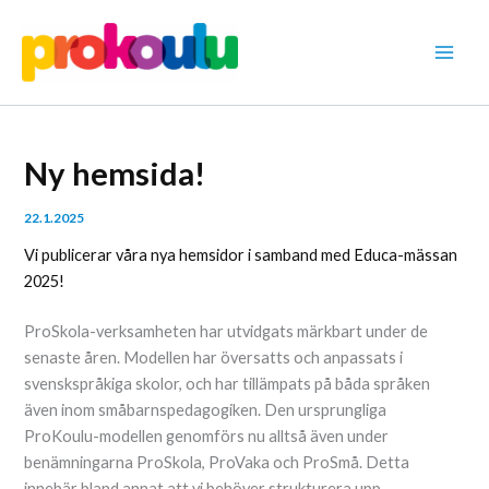
Hoppa
till
innehåll
Ny hemsida!
22.1.2025
Vi publicerar våra nya hemsidor i samband med Educa-mässan
2025!
ProSkola-verksamheten har utvidgats märkbart under de
senaste åren. Modellen har översatts och anpassats i
svenskspråkiga skolor, och har tillämpats på båda språken
även inom småbarnspedagogiken. Den ursprungliga
ProKoulu-modellen genomförs nu alltså även under
benämningarna ProSkola, ProVaka och ProSmå. Detta
innebär bland annat att vi behöver strukturera upp